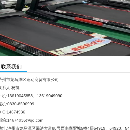
联系我们
泸州市龙马潭区逸动商贸有限公司
联系人:杨凯
手机:13619045858、13619049090
座机:0830-8596999
Q Q:14674936
邮箱:14674936@qq.com
地址:泸州市龙马潭区蜀泸大道88号西南商贸城5幢4层54919、54920、54