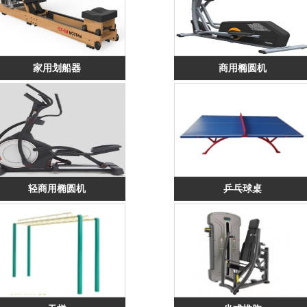
家用划船器
商用椭圆机
轻商用椭圆机
乒乓球桌