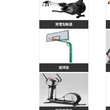
滑雪划船器
篮球架