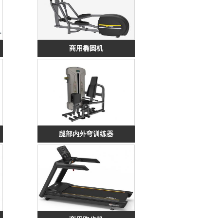
商用椭圆机
腿部内外弯训练器