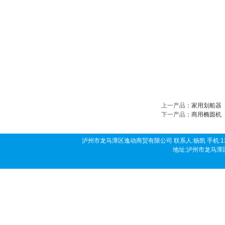
上一产品
：
家用划船器
下一产品
：
商用椭圆机
泸州市龙马潭区逸动商贸有限公司 联系人:杨凯 手机:136190458
地址:泸州市龙马潭区