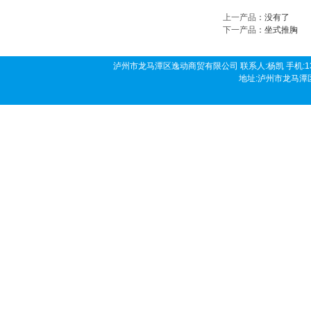
上一产品
：没有了
下一产品
：
坐式推胸
泸州市龙马潭区逸动商贸有限公司 联系人:杨凯 手机:136190458
地址:泸州市龙马潭区