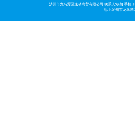
泸州市龙马潭区逸动商贸有限公司 联系人:杨凯 手机:136190458
地址:泸州市龙马潭区